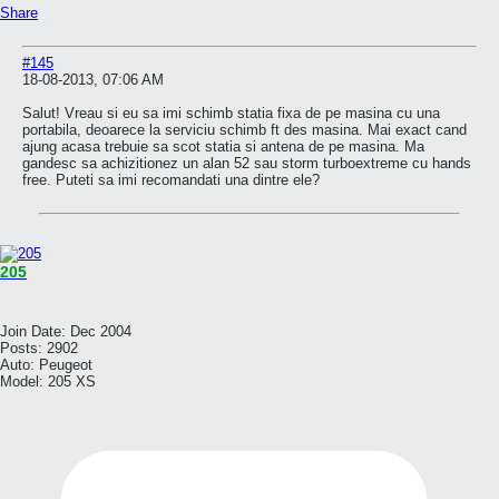
Share
#145
18-08-2013, 07:06 AM
Salut! Vreau si eu sa imi schimb statia fixa de pe masina cu una
portabila, deoarece la serviciu schimb ft des masina. Mai exact cand
ajung acasa trebuie sa scot statia si antena de pe masina. Ma
gandesc sa achizitionez un alan 52 sau storm turboextreme cu hands
free. Puteti sa imi recomandati una dintre ele?
205
Join Date:
Dec 2004
Posts:
2902
Auto:
Peugeot
Model:
205 XS