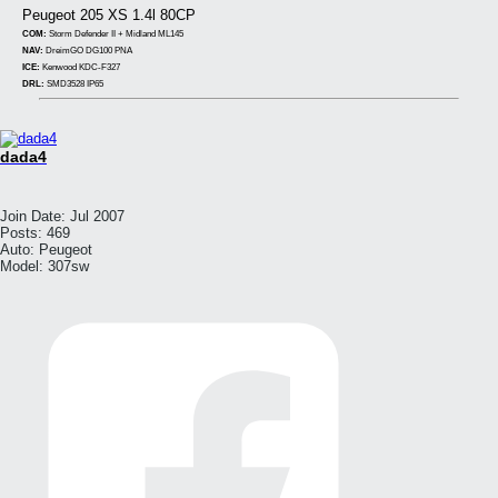
Peugeot 205 XS 1.4l 80CP
COM:
Storm Defender II + Midland ML145
NAV:
DreimGO DG100 PNA
ICE:
Kenwood KDC-F327
DRL:
SMD3528 IP65
dada4
Join Date:
Jul 2007
Posts:
469
Auto:
Peugeot
Model:
307sw