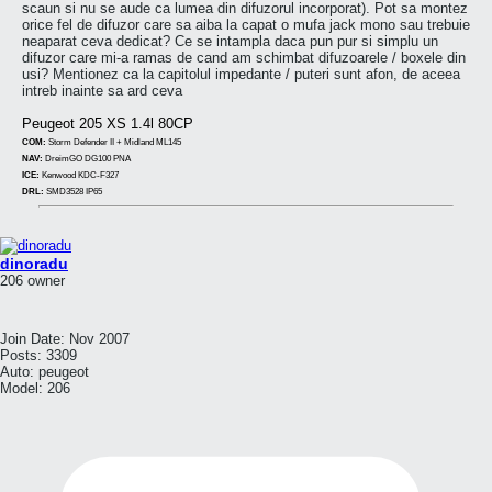
scaun si nu se aude ca lumea din difuzorul incorporat). Pot sa montez
orice fel de difuzor care sa aiba la capat o mufa jack mono sau trebuie
neaparat ceva dedicat? Ce se intampla daca pun pur si simplu un
difuzor care mi-a ramas de cand am schimbat difuzoarele / boxele din
usi? Mentionez ca la capitolul impedante / puteri sunt afon, de aceea
intreb inainte sa ard ceva
Peugeot 205 XS 1.4l 80CP
COM:
Storm Defender II + Midland ML145
NAV:
DreimGO DG100 PNA
ICE:
Kenwood KDC-F327
DRL:
SMD3528 IP65
dinoradu
206 owner
Join Date:
Nov 2007
Posts:
3309
Auto:
peugeot
Model:
206