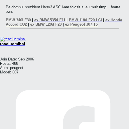
Pe domnul prezident Harry3 ASC l-am folosit si eu mult timp... foarte
bun.
BMW 340i F30
|
ex BMW 535d F11
|
BMW 118d F20 LCI
|
ex Honda
Accord CU2
|
ex BMW 120d F20
|
ex Peugeot 307 T5
tcaciucmihai
Join Date:
Sep 2006
Posts:
488
Auto:
peugeot
Model:
607