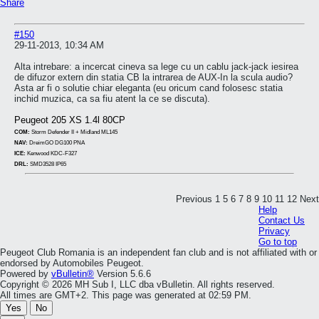
Share
#150
29-11-2013, 10:34 AM
Alta intrebare: a incercat cineva sa lege cu un cablu jack-jack iesirea
de difuzor extern din statia CB la intrarea de AUX-In la scula audio?
Asta ar fi o solutie chiar eleganta (eu oricum cand folosesc statia
inchid muzica, ca sa fiu atent la ce se discuta).
Peugeot 205 XS 1.4l 80CP
COM:
Storm Defender II + Midland ML145
NAV:
DreimGO DG100 PNA
ICE:
Kenwood KDC-F327
DRL:
SMD3528 IP65
Previous
1
5
6
7
8
9
10
11
12
Next
Help
Contact Us
Privacy
Go to top
Peugeot Club Romania is an independent fan club and is not affiliated with or
endorsed by Automobiles Peugeot.
Powered by
vBulletin®
Version 5.6.6
Copyright © 2026 MH Sub I, LLC dba vBulletin. All rights reserved.
All times are GMT+2. This page was generated at 02:59 PM.
Yes
No