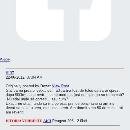
Share
#137
22-06-2012, 07:04 AM
Originally posted by
Dozer
View Post
Stai ca nu prea pricep... cum adica ti-a fost de folos ca sa te opresti
dupa 900km sa iti revii... La ce mod ti-a fost de folos ca sa te opresti?
Nu stiai unde sa opresti... sau cum?
Exact, nu stiam unde sa ma opresc, prin ce benzinarie si am zis
decat sa o las aiurea, mai bine intreb. Am dormit vreo 50 de min si mi-
am revenit.
ISTORIA VORBESTE
AICI
Peugeot 206 - 2.0hdi