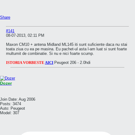
Share
#141
08-07-2013, 02:11 PM
Maxon CM10 + antena Midland ML145 iti sunt suficiente daca nu stai
toata ziua cu ea pe masina. Eu pachet-ul asta l-am luat si sunt foarte
multumit de combinatie. Si nu e nici foarte scump.
ISTORIA VORBESTE
AICI
Peugeot 206 - 2.0hdi
Dozer
Join Date:
Aug 2006
Posts:
3474
Auto:
Peugeot
Model:
307