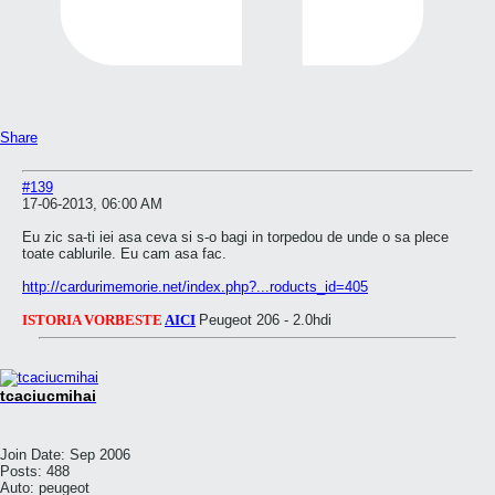
Share
#139
17-06-2013, 06:00 AM
Eu zic sa-ti iei asa ceva si s-o bagi in torpedou de unde o sa plece
toate cablurile. Eu cam asa fac.
http://cardurimemorie.net/index.php?...roducts_id=405
ISTORIA VORBESTE
AICI
Peugeot 206 - 2.0hdi
tcaciucmihai
Join Date:
Sep 2006
Posts:
488
Auto:
peugeot