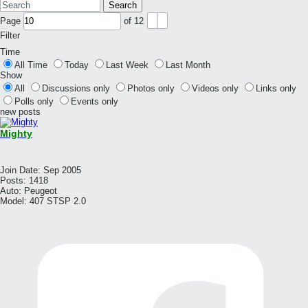
Search
Page
of
12
Filter
Time
All Time
Today
Last Week
Last Month
Show
All
Discussions only
Photos only
Videos only
Links only
Polls only
Events only
new posts
Mighty
Join Date:
Sep 2005
Posts:
1418
Auto:
Peugeot
Model:
407 STSP 2.0