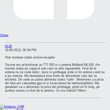
Share
#138
16-06-2013, 06:34 PM
Sfat montare statie emisie-receptie
Tocmai am achizitionat un TTI 550 si o antena Midland ML100. Am
montat statia pe capacul sub care se afla sigurantele. Firul de la
antena nu se vede deloc, duce in portbagaj unde si tin antena cand nu
e pe masina. Ma deranjeaza insa firele de alimentare care duc la
bricheta. De unde as putea alimenta statia "safe". Mentionez ca priza
din fata am cateodata gps-ul si incarcatorul de telefon(splitter). Ma
gandeam sa o alimentez la priza din portbagaj, printr-un fir lung, pe
acelasi traseu cu firul de la antena. Ce ma sfatuiti? Merci