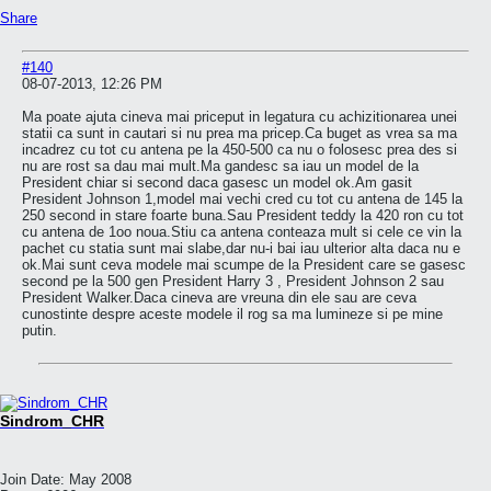
Share
#140
08-07-2013, 12:26 PM
Ma poate ajuta cineva mai priceput in legatura cu achizitionarea unei
statii ca sunt in cautari si nu prea ma pricep.Ca buget as vrea sa ma
incadrez cu tot cu antena pe la 450-500 ca nu o folosesc prea des si
nu are rost sa dau mai mult.Ma gandesc sa iau un model de la
President chiar si second daca gasesc un model ok.Am gasit
President Johnson 1,model mai vechi cred cu tot cu antena de 145 la
250 second in stare foarte buna.Sau President teddy la 420 ron cu tot
cu antena de 1oo noua.Stiu ca antena conteaza mult si cele ce vin la
pachet cu statia sunt mai slabe,dar nu-i bai iau ulterior alta daca nu e
ok.Mai sunt ceva modele mai scumpe de la President care se gasesc
second pe la 500 gen President Harry 3 , President Johnson 2 sau
President Walker.Daca cineva are vreuna din ele sau are ceva
cunostinte despre aceste modele il rog sa ma lumineze si pe mine
putin.
Sindrom_CHR
Join Date:
May 2008