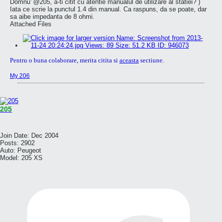
Domnu' @205, a-ti citit cu atentie manualul de utilizare al statiei?
)
Iata ce scrie la punctul 1.4 din manual. Ca raspuns, da se poate, dar
sa aibe impedanta de 8 ohmi.
Attached Files
Pentru o buna colaborare, merita citita si
aceasta
sectiune.
My 206
205
Join Date:
Dec 2004
Posts:
2902
Auto:
Peugeot
Model:
205 XS