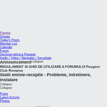
Forums
Groups
Today's Posts
Member List
Calendar
Forum
Sectiune tehnica Peugeot
Audio / Video / Navigatie / Securitate
Announcement
Collapse
REGULAMENT SI GHID DE UTILIZARE A FORUMULUI Peugeot
Club Romania
Statii emisie-receptie - Probleme, intretinere,
instalare
Collapse
Collapse
Posts
Latest Activity
Photos