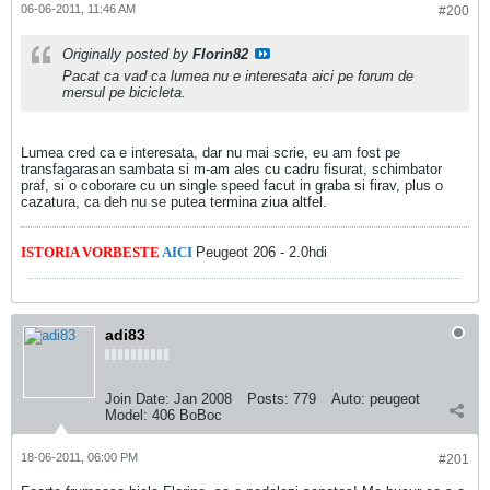
06-06-2011, 11:46 AM
#200
Originally posted by
Florin82
Pacat ca vad ca lumea nu e interesata aici pe forum de
mersul pe bicicleta.
Lumea cred ca e interesata, dar nu mai scrie, eu am fost pe
transfagarasan sambata si m-am ales cu cadru fisurat, schimbator
praf, si o coborare cu un single speed facut in graba si firav, plus o
cazatura, ca deh nu se putea termina ziua altfel.
ISTORIA VORBESTE
AICI
Peugeot 206 - 2.0hdi
adi83
Join Date:
Jan 2008
Posts:
779
Auto:
peugeot
Model:
406 BoBoc
18-06-2011, 06:00 PM
#201