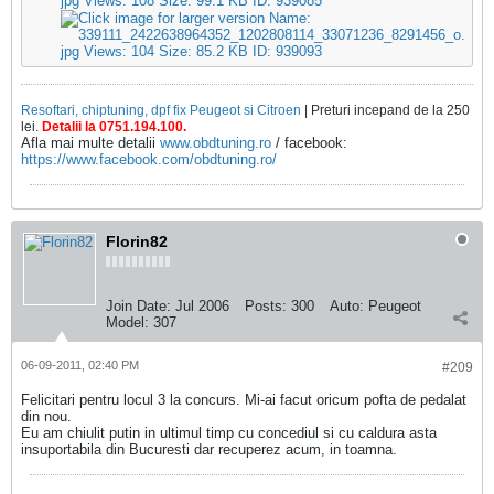
Resoftari, chiptuning, dpf fix Peugeot si Citroen
| Preturi incepand de la 250
lei.
Detalii la 0751.194.100.
Afla mai multe detalii
www.obdtuning.ro
/ facebook:
https://www.facebook.com/obdtuning.ro/
Florin82
Join Date:
Jul 2006
Posts:
300
Auto:
Peugeot
Model:
307
06-09-2011, 02:40 PM
#209
Felicitari pentru locul 3 la concurs. Mi-ai facut oricum pofta de pedalat
din nou.
Eu am chiulit putin in ultimul timp cu concediul si cu caldura asta
insuportabila din Bucuresti dar recuperez acum, in toamna.