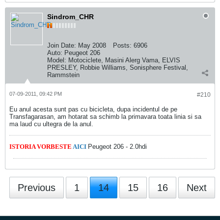
Sindrom_CHR
Join Date:
May 2008
Posts:
6906
Auto:
Peugeot 206
Model:
Motociclete, Masini Alerg Vama, ELVIS
PRESLEY, Robbie Williams, Sonisphere Festival,
Rammstein
07-09-2011, 09:42 PM
#210
Eu anul acesta sunt pas cu bicicleta, dupa incidentul de pe
Transfagarasan, am hotarat sa schimb la primavara toata linia si sa
ma laud cu ultegra de la anul.
ISTORIA VORBESTE
AICI
Peugeot 206 - 2.0hdi
Previous
1
14
15
16
Next