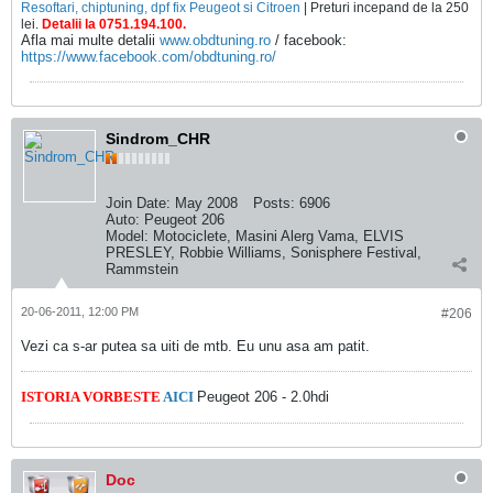
Resoftari, chiptuning, dpf fix Peugeot si Citroen
| Preturi incepand de la 250
lei.
Detalii la 0751.194.100.
Afla mai multe detalii
www.obdtuning.ro
/ facebook:
https://www.facebook.com/obdtuning.ro/
Sindrom_CHR
Join Date:
May 2008
Posts:
6906
Auto:
Peugeot 206
Model:
Motociclete, Masini Alerg Vama, ELVIS
PRESLEY, Robbie Williams, Sonisphere Festival,
Rammstein
20-06-2011, 12:00 PM
#206
Vezi ca s-ar putea sa uiti de mtb. Eu unu asa am patit.
ISTORIA VORBESTE
AICI
Peugeot 206 - 2.0hdi
Doc