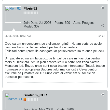
Florin82
Join Date:
Jul 2006
Posts:
300
Auto:
Peugeot
Model:
307
06-06-2011, 10:55 AM
#198
Cred ca am un concurent pe ciclism.ro :grin3:. Nu am scris pe acolo
desi am folosit extensiv site-ul pentru documentare.
Felicitari pentru premiile castigate iar perseverenta sa te duca pe locul
I.
Din pacate eu nu am la dispozitie timpul pe care mi l-as dori pentru
mers cu bicicleta. Am in plan cateva iesiri o parte prin zona Sarata-
Monteoru jud. Buzau unde sunt ceva trasee interesante. Totusi, trasee
frumoase prin apropierea Bucurestiului mai cunosti? Ceva pentru
excursie de jumatate de zi? Dupa cum ai vazut am si solutie de
transport pe masina.
Sindrom_CHR
Join Date:
May 2008
Posts:
6906