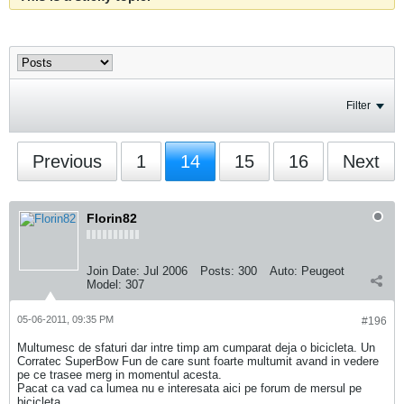
Filter
Previous
1
14
15
16
Next
Florin82
Join Date:
Jul 2006
Posts:
300
Auto:
Peugeot
Model:
307
05-06-2011, 09:35 PM
#196
Multumesc de sfaturi dar intre timp am cumparat deja o bicicleta. Un
Corratec SuperBow Fun de care sunt foarte multumit avand in vedere
pe ce trasee merg in momentul acesta.
Pacat ca vad ca lumea nu e interesata aici pe forum de mersul pe
bicicleta.