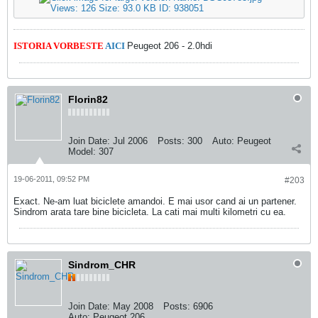
ISTORIA VORBESTE
AICI
Peugeot 206 - 2.0hdi
Florin82
Join Date:
Jul 2006
Posts:
300
Auto:
Peugeot
Model:
307
19-06-2011, 09:52 PM
#203
Exact. Ne-am luat biciclete amandoi. E mai usor cand ai un partener.
Sindrom arata tare bine bicicleta. La cati mai multi kilometri cu ea.
Sindrom_CHR
Join Date:
May 2008
Posts:
6906
Auto:
Peugeot 206