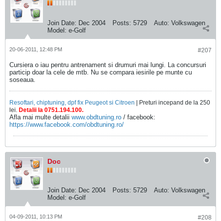
Join Date:
Dec 2004
Posts:
5729
Auto:
Volkswagen
Model:
e-Golf
20-06-2011, 12:48 PM
#207
Cursiera o iau pentru antrenament si drumuri mai lungi. La concursuri
particip doar la cele de mtb. Nu se compara iesirile pe munte cu
soseaua.
Resoftari, chiptuning, dpf fix Peugeot si Citroen
| Preturi incepand de la 250
lei.
Detalii la 0751.194.100.
Afla mai multe detalii
www.obdtuning.ro
/ facebook:
https://www.facebook.com/obdtuning.ro/
Doc
Join Date:
Dec 2004
Posts:
5729
Auto:
Volkswagen
Model:
e-Golf
04-09-2011, 10:13 PM
#208