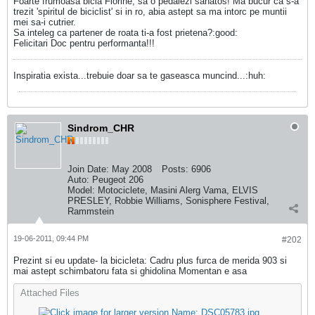
Foarte frumoasa bicla Florine, sa o pedalezi sanatos! Ma bucur ca s-a
trezit 'spiritul de biciclist' si in ro, abia astept sa ma intorc pe muntii
mei sa-i cutrier.
Sa inteleg ca partener de roata ti-a fost prietena?:good:
Felicitari Doc pentru performanta!!!
Inspiratia exista...trebuie doar sa te gaseasca muncind...:huh:
Sindrom_CHR
Join Date:
May 2008
Posts:
6906
Auto:
Peugeot 206
Model:
Motociclete, Masini Alerg Vama, ELVIS
PRESLEY, Robbie Williams, Sonisphere Festival,
Rammstein
19-06-2011, 09:44 PM
#202
Prezint si eu update- la bicicleta: Cadru plus furca de merida 903 si
mai astept schimbatoru fata si ghidolina
Momentan e asa
Attached Files