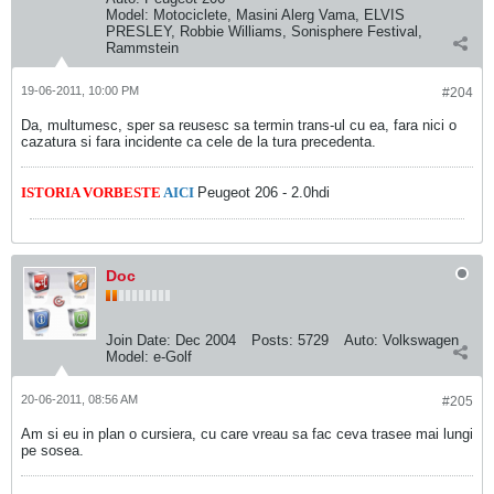
Model:
Motociclete, Masini Alerg Vama, ELVIS
PRESLEY, Robbie Williams, Sonisphere Festival,
Rammstein
19-06-2011, 10:00 PM
#204
Da, multumesc, sper sa reusesc sa termin trans-ul cu ea, fara nici o
cazatura si fara incidente ca cele de la tura precedenta.
ISTORIA VORBESTE
AICI
Peugeot 206 - 2.0hdi
Doc
Join Date:
Dec 2004
Posts:
5729
Auto:
Volkswagen
Model:
e-Golf
20-06-2011, 08:56 AM
#205
Am si eu in plan o cursiera, cu care vreau sa fac ceva trasee mai lungi
pe sosea.