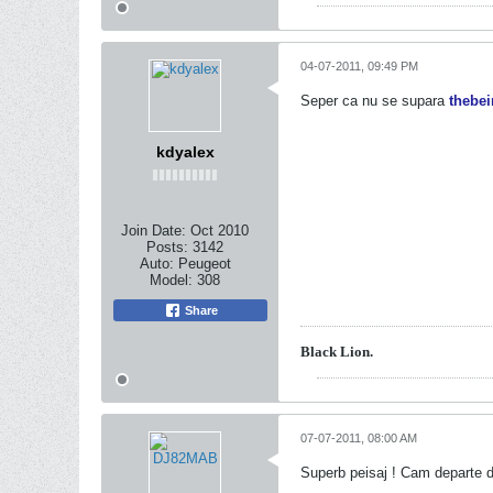
04-07-2011, 09:49 PM
Seper ca nu se supara
thebe
kdyalex
Join Date:
Oct 2010
Posts:
3142
Auto:
Peugeot
Model:
308
Share
Black Lion.
07-07-2011, 08:00 AM
Superb peisaj ! Cam departe d