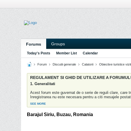
Groups
Forums
Today's Posts
Member List
Calendar
Forum
Discutii generale
Calatorii
Obiective turistice viz
REGULAMENT SI GHID DE UTILIZARE A FORUMU
1. Generalitati
Acest forum este guvernat de o serie de reguli clare, care t
Inregistrarea nu este necesara pentru a citi mesajele posta
SEE MORE
Barajul Siriu, Buzau, Romania