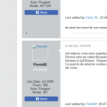
Auto:
Peugeot
Model:
407 SW
Share
Last edited by
Cristi_M.
;
21-0
Nu uitam! Nu iertam
! Ne vom razbun
21-06-2011, 04:55 PM
Intr-adevar zona este superba
Drumul este pe valea Buzaului 
intrarea in jud.Brasov. Singuru
Ca puncte de atractie cunoscut
Florin82
din zona.
Join Date:
Jul 2006
Posts:
300
Auto:
Peugeot
Model:
307
Share
Last edited by
Florin82
;
05-07