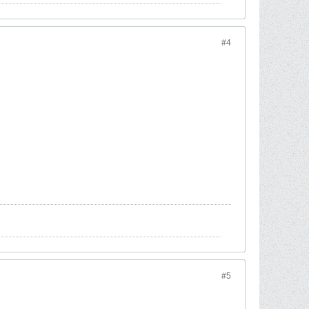
#4
#5