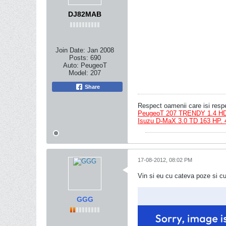
DJ82MAB
Join Date:
Jan 2008
Posts:
690
Auto:
PeugeoT
Model:
207
Share
Respect oamenii care isi resp
PeugeoT 207 TRENDY 1.4 HD
Isuzu D-MaX 3.0 TD 163 HP. 
17-08-2012, 08:02 PM
Vin si eu cu cateva poze si c
GGG