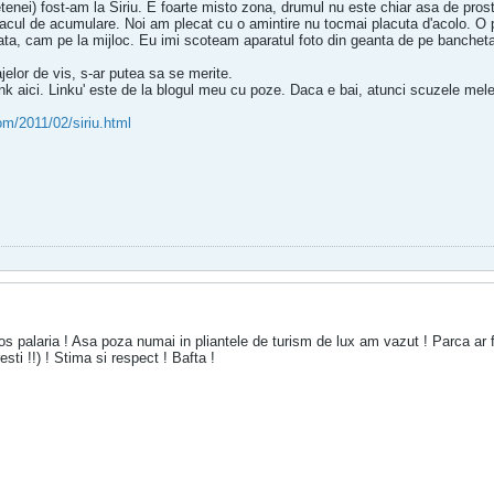
tenei) fost-am la Siriu. E foarte misto zona, drumul nu este chiar asa de pro
 lacul de acumulare. Noi am plecat cu o amintire nu tocmai placuta d'acolo. O 
n fata, cam pe la mijloc. Eu imi scoteam aparatul foto din geanta de pe banchet
ajelor de vis, s-ar putea sa se merite.
ink aici. Linku' este de la blogul meu cu poze. Daca e bai, atunci scuzele mele
om/2011/02/siriu.html
jos palaria ! Asa poza numai in pliantele de turism de lux am vazut ! Parca ar f
ti !!) ! Stima si respect ! Bafta !