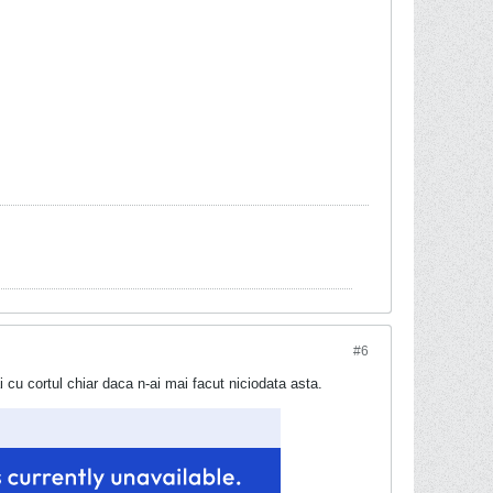
#6
 cu cortul chiar daca n-ai mai facut niciodata asta.