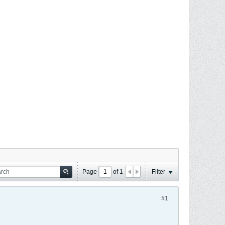
Page
of
1
Filter
#1