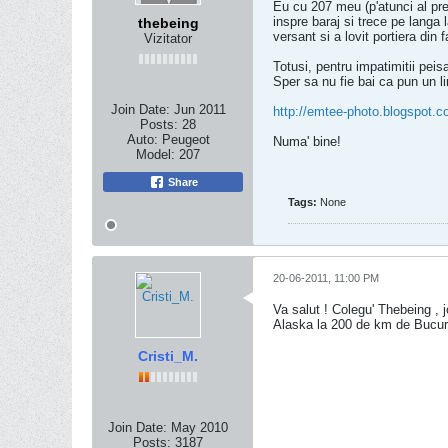
Eu cu 207 meu (p'atunci al pre
inspre baraj si trece pe langa
thebeing
versant si a lovit portiera di
Vizitator
Totusi, pentru impatimitii peis
Sper sa nu fie bai ca pun un l
Join Date:
Jun 2011
http://emtee-photo.blogspot.c
Posts:
28
Auto:
Peugeot
Numa' bine!
Model:
207
Share
Tags:
None
20-06-2011, 11:00 PM
Va salut ! Colegu' Thebeing , 
Alaska la 200 de km de Bucures
Cristi_M.
Join Date:
May 2010
Posts:
3187