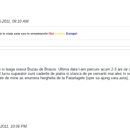
6-2011, 09:10 AM
.
a in viata asta sau in urmatoarele!
Noi
suntem
Europa
!
.
si leaga orasul Buzau de Brasov. Ultima data l-am parcurs acum 2-3 ani iar cal
l lucru suparator sunt caderile de piatra si stanca de pe versanti mai ales in 
e de mine as enumera herghelia de la Patarlagele (sper sa ajung vara asta), ba
-2011, 10:06 PM
.