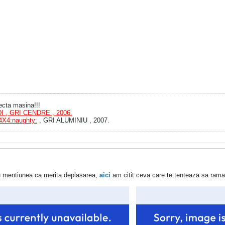
ecta masina!!!
I , GRI CENDRE , 2006.
4X4:naughty:
, GRI ALUMINIU , 2007.
u mentiunea ca merita deplasarea,
aici
am citit ceva care te tenteaza sa ramai