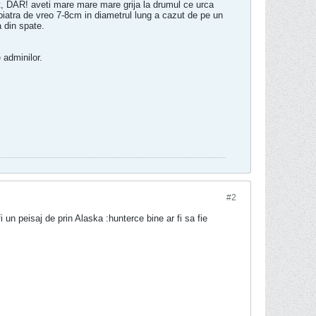
st, DAR! aveti mare mare mare grija la drumul ce urca
piatra de vreo 7-8cm in diametrul lung a cazut de pe un
a din spate.
 adminilor.
#2
i un peisaj de prin Alaska :hunter
ce bine ar fi sa fie