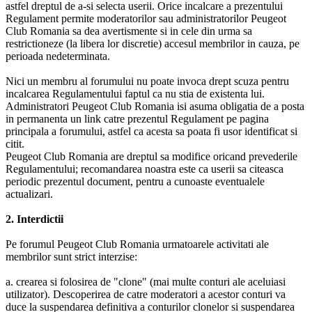
astfel dreptul de a-si selecta userii. Orice incalcare a prezentului
Regulament permite moderatorilor sau administratorilor Peugeot
Club Romania sa dea avertismente si in cele din urma sa
restrictioneze (la libera lor discretie) accesul membrilor in cauza, pe
perioada nedeterminata.
Nici un membru al forumului nu poate invoca drept scuza pentru
incalcarea Regulamentului faptul ca nu stia de existenta lui.
Administratori Peugeot Club Romania isi asuma obligatia de a posta
in permanenta un link catre prezentul Regulament pe pagina
principala a forumului, astfel ca acesta sa poata fi usor identificat si
citit.
Peugeot Club Romania are dreptul sa modifice oricand prevederile
Regulamentului; recomandarea noastra este ca userii sa citeasca
periodic prezentul document, pentru a cunoaste eventualele
actualizari.
2. Interdictii
Pe forumul Peugeot Club Romania urmatoarele activitati ale
membrilor sunt strict interzise:
a. crearea si folosirea de "clone" (mai multe conturi ale aceluiasi
utilizator). Descoperirea de catre moderatori a acestor conturi va
duce la suspendarea definitiva a conturilor clonelor si suspendarea