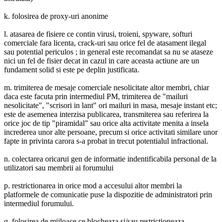
k. folosirea de proxy-uri anonime
l. atasarea de fisiere ce contin virusi, troieni, spyware, softuri
comerciale fara licenta, crack-uri sau orice fel de atasament ilegal
sau potential periculos ; in general este recomandat sa nu se ataseze
nici un fel de fisier decat in cazul in care aceasta actiune are un
fundament solid si este pe deplin justificata.
m. trimiterea de mesaje comerciale nesolicitate altor membri, chiar
daca este facuta prin intermediul PM, trimiterea de "mailuri
nesolicitate", "scrisori in lant" ori mailuri in masa, mesaje instant etc;
este de asemenea interzisa publicarea, transmiterea sau referirea la
orice joc de tip "piramidal" sau orice alta activitate menita a insela
increderea unor alte persoane, precum si orice activitati similare unor
fapte in privinta carora s-a probat in trecut potentialul infractional.
n. colectarea oricarui gen de informatie indentificabila personal de la
utilizatori sau membrii ai forumului
p. restrictionarea in orice mod a accesului altor membri la
platformele de comunicatie puse la dispozitie de administratori prin
intermediul forumului.
q. folosirea de mijloace ce blocheaza si/sau restrictioneaza