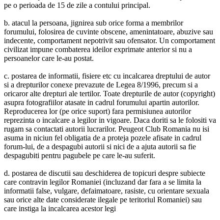
pe o perioada de 15 de zile a contului principal.
b. atacul la persoana, jignirea sub orice forma a membrilor
forumului, folosirea de cuvinte obscene, amenintatoare, abuzive sau
indecente, comportament nepotrivit sau ofensator. Un comportament
civilizat impune combaterea ideilor exprimate anterior si nu a
persoanelor care le-au postat.
c. postarea de informatii, fisiere etc cu incalcarea dreptului de autor
si a drepturilor conexe prevazute de Legea 8/1996, precum si a
oricaror alte drepturi ale tertilor. Toate drepturile de autor (copyright)
asupra fotografiilor atasate in cadrul forumului apartin autorilor.
Reproducerea lor (pe orice suport) fara permisiunea autorilor
reprezinta o incalcare a legilor in vigoare. Daca doriti sa le folositi va
rugam sa contactati autorii lucrarilor. Peugeot Club Romania nu isi
asuma in niciun fel obligatia de a proteja pozele afisate in cadrul
forum-lui, de a despagubi autorii si nici de a ajuta autorii sa fie
despagubiti pentru pagubele pe care le-au suferit.
d. postarea de discutii sau deschiderea de topicuri despre subiecte
care contravin legilor Romaniei (incluzand dar fara a se limita la
informatii false, vulgare, defaimatoare, rasiste, cu orientare sexuala
sau orice alte date considerate ilegale pe teritoriul Romaniei) sau
care instiga la incalcarea acestor legi