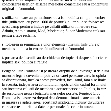
contorizarea userilor, afisarea mesajelor comerciale sau a contentului
original al forumului.
r. utilizatorii care au permisiunea de a isi modifica campul member
title (utilizatorii cu peste 1000 de posturi), nu trebuie sa foloseasca
acest camp pentru a induce pe ceilalti utilizatori in eroare (ex:
Admin, Administrator, Mod, Moderator, Super Moderator etc) sau
pentru a face reclama.
s. folosirea in semnatura a unor elemente (imagini, link-uri, etc)
menite sa induca in eroare alti utilizatori ai forumului
t. postarea de discutii sau deschiderea de topicuri despre subiecte ce
implica sex, politica si religie
Peugeot Club Romania isi pastreaza dreptul de a investiga si de a lua
masurile legale cuvenite impotriva oricarei persoane care, in opinia
sa discretionara, incalca aceste prevederi, incluzand, fara a se limita
la aceasta, indepartarea continutului nepotrivit din cadrul forumului
sau incetarea calitatii de membru a acestor persoane. In plus, in caz
de suspiciune asupra legalitatii mesajelor postate, Peugeot Club
Romania isi pastreaza dreptul de a denunta situatia catre autoritatile
in masura sa aplice legea, acest fapt implicand inclusiv divulgarea
catre aceste autoritati a datelor personale ale celor in cauza.