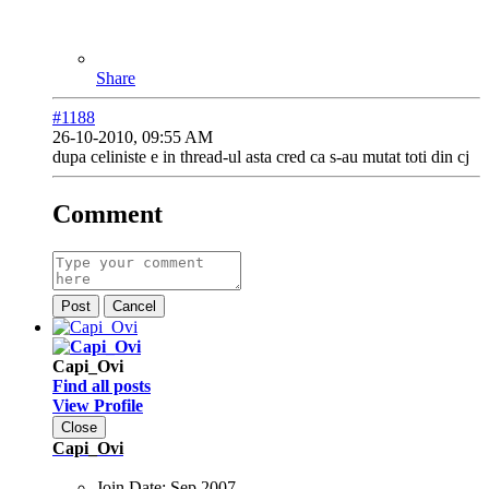
Share
#1188
26-10-2010, 09:55 AM
dupa celiniste e in thread-ul asta cred ca s-au mutat toti din cj
Comment
Post
Cancel
Capi_Ovi
Find all posts
View Profile
Close
Capi_Ovi
Join Date:
Sep 2007