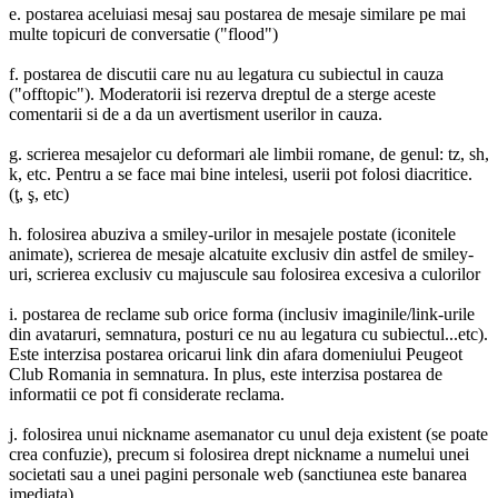
e. postarea aceluiasi mesaj sau postarea de mesaje similare pe mai
multe topicuri de conversatie ("flood")
f. postarea de discutii care nu au legatura cu subiectul in cauza
("offtopic"). Moderatorii isi rezerva dreptul de a sterge aceste
comentarii si de a da un avertisment userilor in cauza.
g. scrierea mesajelor cu deformari ale limbii romane, de genul: tz, sh,
k, etc. Pentru a se face mai bine intelesi, userii pot folosi diacritice.
(ţ, ş, etc)
h. folosirea abuziva a smiley-urilor in mesajele postate (iconitele
animate), scrierea de mesaje alcatuite exclusiv din astfel de smiley-
uri, scrierea exclusiv cu majuscule sau folosirea excesiva a culorilor
i. postarea de reclame sub orice forma (inclusiv imaginile/link-urile
din avataruri, semnatura, posturi ce nu au legatura cu subiectul...etc).
Este interzisa postarea oricarui link din afara domeniului Peugeot
Club Romania in semnatura. In plus, este interzisa postarea de
informatii ce pot fi considerate reclama.
j. folosirea unui nickname asemanator cu unul deja existent (se poate
crea confuzie), precum si folosirea drept nickname a numelui unei
societati sau a unei pagini personale web (sanctiunea este banarea
imediata)