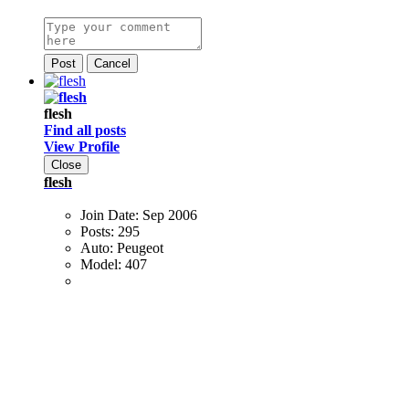
Post
Cancel
flesh
Find all posts
View Profile
Close
flesh
Join Date:
Sep 2006
Posts:
295
Auto:
Peugeot
Model:
407