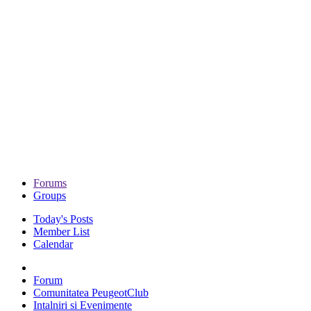
Forums
Groups
Today's Posts
Member List
Calendar
Forum
Comunitatea PeugeotClub
Intalniri si Evenimente