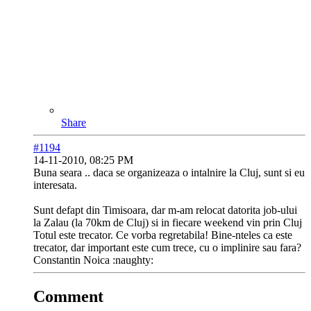
Share
#1194
14-11-2010, 08:25 PM
Buna seara .. daca se organizeaza o intalnire la Cluj, sunt si eu
interesata.
Sunt defapt din Timisoara, dar m-am relocat datorita job-ului
la Zalau (la 70km de Cluj) si in fiecare weekend vin prin Cluj
Totul este trecator. Ce vorba regretabila! Bine-nteles ca este
trecator, dar important este cum trece, cu o implinire sau fara?
Constantin Noica :naughty:
Comment