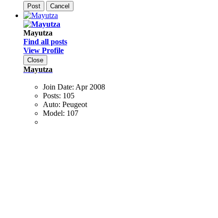
Post
Cancel
Mayutza
Find all posts
View Profile
Close
Mayutza
Join Date:
Apr 2008
Posts:
105
Auto:
Peugeot
Model:
107