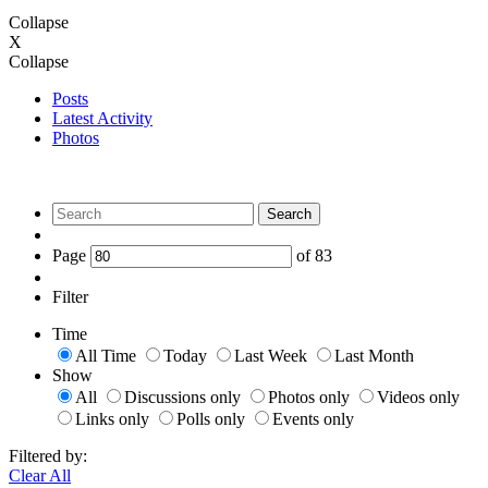
Collapse
X
Collapse
Posts
Latest Activity
Photos
Search
Page
of
83
Filter
Time
All Time
Today
Last Week
Last Month
Show
All
Discussions only
Photos only
Videos only
Links only
Polls only
Events only
Filtered by:
Clear All