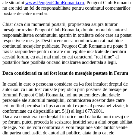
ale site-ului
www.PeugeotClubRomania.ro
, Peugeot Club Romania
nu are nici un fel de responsabilitate pentru continutul comentariilor
postate de catre membri.
Chiar daca din momentul postarii, proprietatea asupra tuturor
mesajelor revine Peugeot Club Romania, dreptul moral de autor si
responsabilitatea continutului apartin in totalitate celor care au postat
respectivele mesaje. Desi incercam sa monitorizam cat mai bine
continutul mesajelor publicate, Peugeot Club Romania nu poate fi
tras la raspundere pentru oricare din regulile incalcate de membrii
acestui forum, cu atat mai mult cu cat caracterul "real time" al
postarilor face posibila oricand incalcarea accidentala a legii.
Daca considerati ca ati fost lezat de mesajele postate in Forum
In cazul in care o persoana considera ca i-a fost incalcat dreptul de
autor sau ca i-au fost cauzate prejudicii prin postarea de mesaje pe
forumul Peugeot Club Romania, noi nu putem dezvalui datele
personale ale autorului mesajului, comunicarea acestor date catre
terti nefiind permisa in lipsa acordului expres al persoanei vizate, in
conformitate cu dispozitiile art. 5(1) al legii 677/2001.
Daca va considerati nedreptatit in orice mod datorita unui mesaj de
pe forum, puteti proceda la sesizarea justitiei sau a altui organ abilitat
de lege. Noi ne vom conforma si vom raspunde solicitarilor venite
din partea unei astfel de autoritati publice, atata timp cat ele