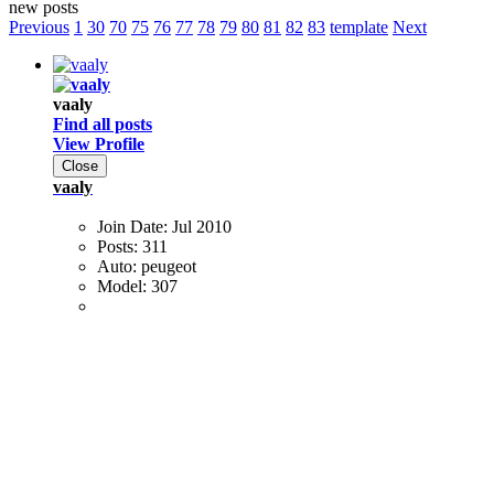
new posts
Previous
1
30
70
75
76
77
78
79
80
81
82
83
template
Next
vaaly
Find all posts
View Profile
Close
vaaly
Join Date:
Jul 2010
Posts:
311
Auto:
peugeot
Model:
307