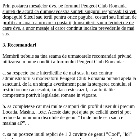
Prin postarea mesajelor dvs. pe forumul Peugeot Club Romania
sunteti de acord ca dumneavoastra sunteti singurul responsabil si veti
despagubi Siteul sau tertii pentru orice paguba, costuri sau limitari de
profit care apar ca urmare a postarii, transmiterii sau referintei de de
catre dvs. a unor mesaje al caror continut incalca prevederile de mai
sus.
3. Recomandari
Membrii trebuie sa tina seama de urmatoarele recomandari privind
utilizarea in bune conditii a forumului Peugeot Club Romania:
a. sa respecte toate interdictiile de mai sus, in caz contrar
administratorii si moderatorii Peugeot Club Romania putand apela la
sanctiuni, de la un simplu avertisment pana la stergerea contului si
restrictionarea accesului, iar daca este cazul, la autoritatile
competente potrivit legislatiei romane in vigoare.
b. sa completeze cat mai multe campuri din profilul userului precum
Locatia, Masina, ...etc. Aceste date pot ajuta pe ceilalti useri si pot
reduce la minimum discutiile de genul "Tu de unde esti sau ce
masina ai?"...
c. sa nu posteze inutil replici de 1-2 cuvinte de genul "Cool", "lol"