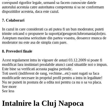
corespund rigorilor legale, urmand sa facem cunoscute datele
autorului acestuia catre autoritatea competenta si sa ne conformam
dispozitiilor acesteia, daca este cazul.
7. Colaborari
In cazul in care considerati ca ati putea fi un bun moderator, puteti
trimite oricand o propunere la suport(at)peugeotclubromania(dot)ro.
Asteptam maxima seriozitate din partea voastra, deoarece munca de
moderator nu este asa de simpla cum pare.
8. Prevederi finale
Acest regulament intra in vigoare de astazi 03.12.2009 si poate fi
modificat fara instiintari prealabile atunci cand situatiile noi o impun.
Este bine sa verificati aceasta pagina periodic.
Toti userii (indiferent de rang, vechime...etc) sunt rugati sa faca
modificarile necesare in propriul profil pentru a intra in legalitate!
Nu ne puneti in postura de a edita noi pentru ca nu o sa va placa.
See more
See less
Intalnire la Cluj Napoca