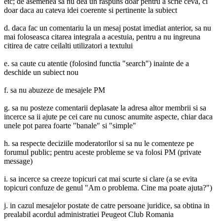
etc; de asemenea sa nu dea un raspuns doar pentru a scrie ceva, ci
doar daca au cateva idei coerente si pertinente la subiect
d. daca fac un comentariu la un mesaj postat imediat anterior, sa nu
mai foloseasca citarea integrala a acestuia, pentru a nu ingreuna
citirea de catre ceilalti utilizatori a textului
e. sa caute cu atentie (folosind functia "search") inainte de a
deschide un subiect nou
f. sa nu abuzeze de mesajele PM
g. sa nu posteze comentarii deplasate la adresa altor membrii si sa
incerce sa ii ajute pe cei care nu cunosc anumite aspecte, chiar daca
unele pot parea foarte "banale" si "simple"
h. sa respecte deciziile moderatorilor si sa nu le comenteze pe
forumul public; pentru aceste probleme se va folosi PM (private
message)
i. sa incerce sa creeze topicuri cat mai scurte si clare (a se evita
topicuri confuze de genul "Am o problema. Cine ma poate ajuta?")
j. in cazul mesajelor postate de catre persoane juridice, sa obtina in
prealabil acordul administratiei Peugeot Club Romania