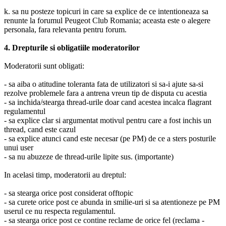
k. sa nu posteze topicuri in care sa explice de ce intentioneaza sa
renunte la forumul Peugeot Club Romania; aceasta este o alegere
personala, fara relevanta pentru forum.
4. Drepturile si obligatiile moderatorilor
Moderatorii sunt obligati:
- sa aiba o atitudine toleranta fata de utilizatori si sa-i ajute sa-si
rezolve problemele fara a antrena vreun tip de disputa cu acestia
- sa inchida/stearga thread-urile doar cand acestea incalca flagrant
regulamentul
- sa explice clar si argumentat motivul pentru care a fost inchis un
thread, cand este cazul
- sa explice atunci cand este necesar (pe PM) de ce a sters posturile
unui user
- sa nu abuzeze de thread-urile lipite sus. (importante)
In acelasi timp, moderatorii au dreptul:
- sa stearga orice post considerat offtopic
- sa curete orice post ce abunda in smilie-uri si sa atentioneze pe PM
userul ce nu respecta regulamentul.
- sa stearga orice post ce contine reclame de orice fel (reclama -