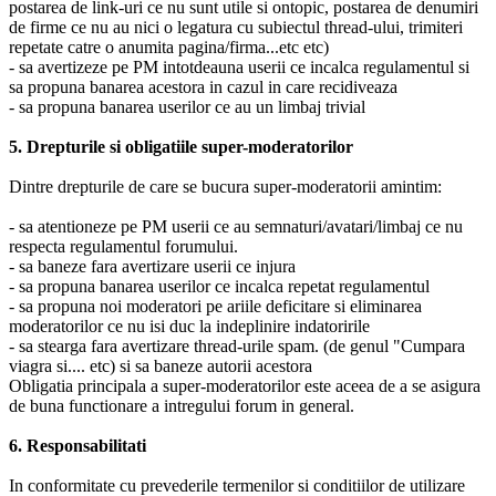
postarea de link-uri ce nu sunt utile si ontopic, postarea de denumiri
de firme ce nu au nici o legatura cu subiectul thread-ului, trimiteri
repetate catre o anumita pagina/firma...etc etc)
- sa avertizeze pe PM intotdeauna userii ce incalca regulamentul si
sa propuna banarea acestora in cazul in care recidiveaza
- sa propuna banarea userilor ce au un limbaj trivial
5. Drepturile si obligatiile super-moderatorilor
Dintre drepturile de care se bucura super-moderatorii amintim:
- sa atentioneze pe PM userii ce au semnaturi/avatari/limbaj ce nu
respecta regulamentul forumului.
- sa baneze fara avertizare userii ce injura
- sa propuna banarea userilor ce incalca repetat regulamentul
- sa propuna noi moderatori pe ariile deficitare si eliminarea
moderatorilor ce nu isi duc la indeplinire indatoririle
- sa stearga fara avertizare thread-urile spam. (de genul "Cumpara
viagra si.... etc) si sa baneze autorii acestora
Obligatia principala a super-moderatorilor este aceea de a se asigura
de buna functionare a intregului forum in general.
6. Responsabilitati
In conformitate cu prevederile termenilor si conditiilor de utilizare