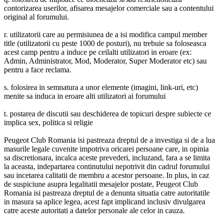
contorizarea userilor, afisarea mesajelor comerciale sau a contentului
original al forumului.
r. utilizatorii care au permisiunea de a isi modifica campul member
title (utilizatorii cu peste 1000 de posturi), nu trebuie sa foloseasca
acest camp pentru a induce pe ceilalti utilizatori in eroare (ex:
Admin, Administrator, Mod, Moderator, Super Moderator etc) sau
pentru a face reclama.
s. folosirea in semnatura a unor elemente (imagini, link-uri, etc)
menite sa induca in eroare alti utilizatori ai forumului
t. postarea de discutii sau deschiderea de topicuri despre subiecte ce
implica sex, politica si religie
Peugeot Club Romania isi pastreaza dreptul de a investiga si de a lua
masurile legale cuvenite impotriva oricarei persoane care, in opinia
sa discretionara, incalca aceste prevederi, incluzand, fara a se limita
la aceasta, indepartarea continutului nepotrivit din cadrul forumului
sau incetarea calitatii de membru a acestor persoane. In plus, in caz
de suspiciune asupra legalitatii mesajelor postate, Peugeot Club
Romania isi pastreaza dreptul de a denunta situatia catre autoritatile
in masura sa aplice legea, acest fapt implicand inclusiv divulgarea
catre aceste autoritati a datelor personale ale celor in cauza.