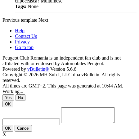
clipoceasca? Multumesc
Tags:
None
Previous
template
Next
Help
Contact Us
Privacy
Go to top
Peugeot Club Romania is an independent fan club and is not
affiliated with or endorsed by Automobiles Peugeot.
Powered by
vBulletin®
Version 5.6.6
Copyright © 2026 MH Sub I, LLC dba vBulletin. All rights
reserved.
All times are GMT+2. This page was generated at 10:44 AM.
Working...
Yes
No
OK
OK
Cancel
X