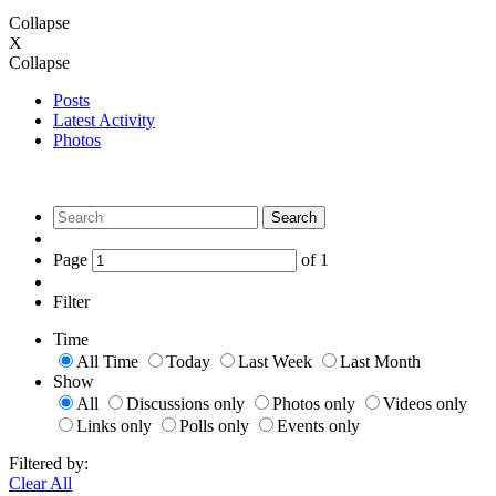
Collapse
X
Collapse
Posts
Latest Activity
Photos
Search
Page
of
1
Filter
Time
All Time
Today
Last Week
Last Month
Show
All
Discussions only
Photos only
Videos only
Links only
Polls only
Events only
Filtered by:
Clear All