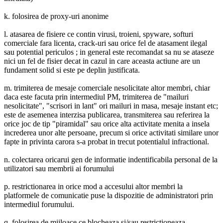
k. folosirea de proxy-uri anonime
l. atasarea de fisiere ce contin virusi, troieni, spyware, softuri
comerciale fara licenta, crack-uri sau orice fel de atasament ilegal
sau potential periculos ; in general este recomandat sa nu se ataseze
nici un fel de fisier decat in cazul in care aceasta actiune are un
fundament solid si este pe deplin justificata.
m. trimiterea de mesaje comerciale nesolicitate altor membri, chiar
daca este facuta prin intermediul PM, trimiterea de "mailuri
nesolicitate", "scrisori in lant" ori mailuri in masa, mesaje instant etc;
este de asemenea interzisa publicarea, transmiterea sau referirea la
orice joc de tip "piramidal" sau orice alta activitate menita a insela
increderea unor alte persoane, precum si orice activitati similare unor
fapte in privinta carora s-a probat in trecut potentialul infractional.
n. colectarea oricarui gen de informatie indentificabila personal de la
utilizatori sau membrii ai forumului
p. restrictionarea in orice mod a accesului altor membri la
platformele de comunicatie puse la dispozitie de administratori prin
intermediul forumului.
q. folosirea de mijloace ce blocheaza si/sau restrictioneaza