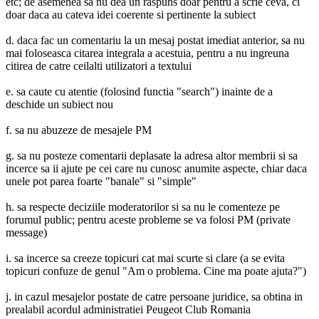
etc; de asemenea sa nu dea un raspuns doar pentru a scrie ceva, ci
doar daca au cateva idei coerente si pertinente la subiect
d. daca fac un comentariu la un mesaj postat imediat anterior, sa nu
mai foloseasca citarea integrala a acestuia, pentru a nu ingreuna
citirea de catre ceilalti utilizatori a textului
e. sa caute cu atentie (folosind functia "search") inainte de a
deschide un subiect nou
f. sa nu abuzeze de mesajele PM
g. sa nu posteze comentarii deplasate la adresa altor membrii si sa
incerce sa ii ajute pe cei care nu cunosc anumite aspecte, chiar daca
unele pot parea foarte "banale" si "simple"
h. sa respecte deciziile moderatorilor si sa nu le comenteze pe
forumul public; pentru aceste probleme se va folosi PM (private
message)
i. sa incerce sa creeze topicuri cat mai scurte si clare (a se evita
topicuri confuze de genul "Am o problema. Cine ma poate ajuta?")
j. in cazul mesajelor postate de catre persoane juridice, sa obtina in
prealabil acordul administratiei Peugeot Club Romania