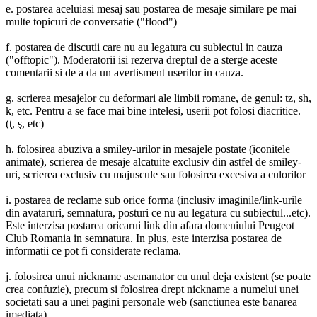
e. postarea aceluiasi mesaj sau postarea de mesaje similare pe mai
multe topicuri de conversatie ("flood")
f. postarea de discutii care nu au legatura cu subiectul in cauza
("offtopic"). Moderatorii isi rezerva dreptul de a sterge aceste
comentarii si de a da un avertisment userilor in cauza.
g. scrierea mesajelor cu deformari ale limbii romane, de genul: tz, sh,
k, etc. Pentru a se face mai bine intelesi, userii pot folosi diacritice.
(ţ, ş, etc)
h. folosirea abuziva a smiley-urilor in mesajele postate (iconitele
animate), scrierea de mesaje alcatuite exclusiv din astfel de smiley-
uri, scrierea exclusiv cu majuscule sau folosirea excesiva a culorilor
i. postarea de reclame sub orice forma (inclusiv imaginile/link-urile
din avataruri, semnatura, posturi ce nu au legatura cu subiectul...etc).
Este interzisa postarea oricarui link din afara domeniului Peugeot
Club Romania in semnatura. In plus, este interzisa postarea de
informatii ce pot fi considerate reclama.
j. folosirea unui nickname asemanator cu unul deja existent (se poate
crea confuzie), precum si folosirea drept nickname a numelui unei
societati sau a unei pagini personale web (sanctiunea este banarea
imediata)