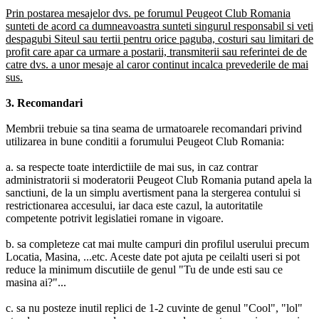
Prin postarea mesajelor dvs. pe forumul Peugeot Club Romania
sunteti de acord ca dumneavoastra sunteti singurul responsabil si veti
despagubi Siteul sau tertii pentru orice paguba, costuri sau limitari de
profit care apar ca urmare a postarii, transmiterii sau referintei de de
catre dvs. a unor mesaje al caror continut incalca prevederile de mai
sus.
3. Recomandari
Membrii trebuie sa tina seama de urmatoarele recomandari privind
utilizarea in bune conditii a forumului Peugeot Club Romania:
a. sa respecte toate interdictiile de mai sus, in caz contrar
administratorii si moderatorii Peugeot Club Romania putand apela la
sanctiuni, de la un simplu avertisment pana la stergerea contului si
restrictionarea accesului, iar daca este cazul, la autoritatile
competente potrivit legislatiei romane in vigoare.
b. sa completeze cat mai multe campuri din profilul userului precum
Locatia, Masina, ...etc. Aceste date pot ajuta pe ceilalti useri si pot
reduce la minimum discutiile de genul "Tu de unde esti sau ce
masina ai?"...
c. sa nu posteze inutil replici de 1-2 cuvinte de genul "Cool", "lol"