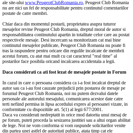
ale site-ului
www.PeugeotClubRomania.ro
, Peugeot Club Romania
nu are nici un fel de responsabilitate pentru continutul comentariilor
postate de catre membri.
Chiar daca din momentul postarii, proprietatea asupra tuturor
mesajelor revine Peugeot Club Romania, dreptul moral de autor si
responsabilitatea continutului apartin in totalitate celor care au postat
respectivele mesaje. Desi incercam sa monitorizam cat mai bine
continutul mesajelor publicate, Peugeot Club Romania nu poate fi
tras la raspundere pentru oricare din regulile incalcate de membrii
acestui forum, cu atat mai mult cu cat caracterul "real time" al
postarilor face posibila oricand incalcarea accidentala a legii.
Daca considerati ca ati fost lezat de mesajele postate in Forum
In cazul in care o persoana considera ca i-a fost incalcat dreptul de
autor sau ca i-au fost cauzate prejudicii prin postarea de mesaje pe
forumul Peugeot Club Romania, noi nu putem dezvalui datele
personale ale autorului mesajului, comunicarea acestor date catre
terti nefiind permisa in lipsa acordului expres al persoanei vizate, in
conformitate cu dispozitiile art. 5(1) al legii 677/2001.
Daca va considerati nedreptatit in orice mod datorita unui mesaj de
pe forum, puteti proceda la sesizarea justitiei sau a altui organ abilitat
de lege. Noi ne vom conforma si vom raspunde solicitarilor venite
din partea unei astfel de autoritati publice, atata timp cat ele