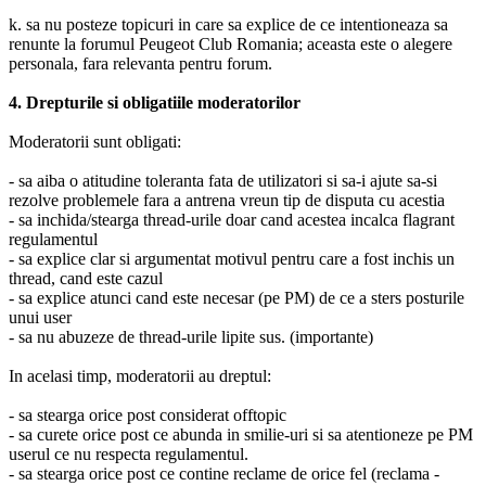
k. sa nu posteze topicuri in care sa explice de ce intentioneaza sa
renunte la forumul Peugeot Club Romania; aceasta este o alegere
personala, fara relevanta pentru forum.
4. Drepturile si obligatiile moderatorilor
Moderatorii sunt obligati:
- sa aiba o atitudine toleranta fata de utilizatori si sa-i ajute sa-si
rezolve problemele fara a antrena vreun tip de disputa cu acestia
- sa inchida/stearga thread-urile doar cand acestea incalca flagrant
regulamentul
- sa explice clar si argumentat motivul pentru care a fost inchis un
thread, cand este cazul
- sa explice atunci cand este necesar (pe PM) de ce a sters posturile
unui user
- sa nu abuzeze de thread-urile lipite sus. (importante)
In acelasi timp, moderatorii au dreptul:
- sa stearga orice post considerat offtopic
- sa curete orice post ce abunda in smilie-uri si sa atentioneze pe PM
userul ce nu respecta regulamentul.
- sa stearga orice post ce contine reclame de orice fel (reclama -