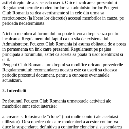
astfel dreptul de a-si selecta userii. Orice incalcare a prezentului
Regulament permite moderatorilor sau administratorilor Peugeot
Club Romania sa dea avertismente si in cele din urma sa
restrictioneze (la libera lor discretie) accesul membrilor in cauza, pe
perioada nedeterminata.
Nici un membru al forumului nu poate invoca drept scuza pentru
incalcarea Regulamentului faptul ca nu stia de existenta lui.
Administratori Peugeot Club Romania isi asuma obligatia de a posta
in permanenta un link catre prezentul Regulament pe pagina
principala a forumului, astfel ca acesta sa poata fi usor identificat si
citit.
Peugeot Club Romania are dreptul sa modifice oricand prevederile
Regulamentului; recomandarea noastra este ca userii sa citeasca
periodic prezentul document, pentru a cunoaste eventualele
actualizari.
2. Interdictii
Pe forumul Peugeot Club Romania urmatoarele activitati ale
membrilor sunt strict interzise:
a. crearea si folosirea de "clone" (mai multe conturi ale aceluiasi
utilizator). Descoperirea de catre moderatori a acestor conturi va
duce la suspendarea definitiva a conturilor clonelor si suspendarea