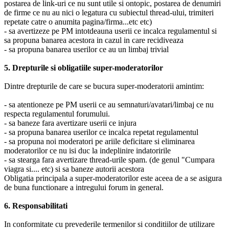
postarea de link-uri ce nu sunt utile si ontopic, postarea de denumiri
de firme ce nu au nici o legatura cu subiectul thread-ului, trimiteri
repetate catre o anumita pagina/firma...etc etc)
- sa avertizeze pe PM intotdeauna userii ce incalca regulamentul si
sa propuna banarea acestora in cazul in care recidiveaza
- sa propuna banarea userilor ce au un limbaj trivial
5. Drepturile si obligatiile super-moderatorilor
Dintre drepturile de care se bucura super-moderatorii amintim:
- sa atentioneze pe PM userii ce au semnaturi/avatari/limbaj ce nu
respecta regulamentul forumului.
- sa baneze fara avertizare userii ce injura
- sa propuna banarea userilor ce incalca repetat regulamentul
- sa propuna noi moderatori pe ariile deficitare si eliminarea
moderatorilor ce nu isi duc la indeplinire indatoririle
- sa stearga fara avertizare thread-urile spam. (de genul "Cumpara
viagra si.... etc) si sa baneze autorii acestora
Obligatia principala a super-moderatorilor este aceea de a se asigura
de buna functionare a intregului forum in general.
6. Responsabilitati
In conformitate cu prevederile termenilor si conditiilor de utilizare