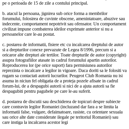
pe o perioada de 15 de zile a contului principal.
b. atacul la persoana, jignirea sub orice forma a membrilor
forumului, folosirea de cuvinte obscene, amenintatoare, abuzive sau
indecente, comportament nepotrivit sau ofensator. Un comportament
civilizat impune combaterea ideilor exprimate anterior si nu a
persoanelor care le-au postat.
c. postarea de informatii, fisiere etc cu incalcarea dreptului de autor
si a drepturilor conexe prevazute de Legea 8/1996, precum si a
oricaror alte drepturi ale tertilor. Toate drepturile de autor (copyright)
asupra fotografiilor atasate in cadrul forumului apartin autorilor.
Reproducerea lor (pe orice suport) fara permisiunea autorilor
reprezinta o incalcare a legilor in vigoare. Daca doriti sa le folositi va
rugam sa contactati autorii lucrarilor. Peugeot Club Romania nu isi
asuma in niciun fel obligatia de a proteja pozele afisate in cadrul
forum-lui, de a despagubi autorii si nici de a ajuta autorii sa fie
despagubiti pentru pagubele pe care le-au suferit.
d. postarea de discutii sau deschiderea de topicuri despre subiecte
care contravin legilor Romaniei (incluzand dar fara a se limita la
informatii false, vulgare, defaimatoare, rasiste, cu orientare sexuala
sau orice alte date considerate ilegale pe teritoriul Romaniei) sau
care instiga la incalcarea acestor legi