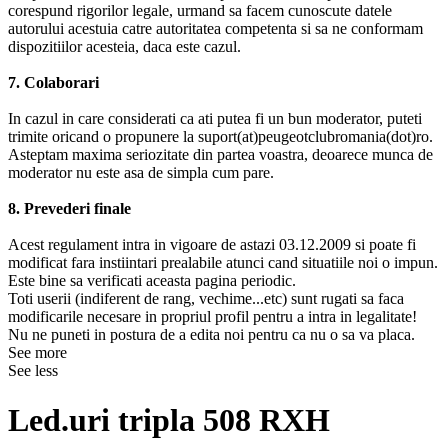
corespund rigorilor legale, urmand sa facem cunoscute datele
autorului acestuia catre autoritatea competenta si sa ne conformam
dispozitiilor acesteia, daca este cazul.
7. Colaborari
In cazul in care considerati ca ati putea fi un bun moderator, puteti
trimite oricand o propunere la suport(at)peugeotclubromania(dot)ro.
Asteptam maxima seriozitate din partea voastra, deoarece munca de
moderator nu este asa de simpla cum pare.
8. Prevederi finale
Acest regulament intra in vigoare de astazi 03.12.2009 si poate fi
modificat fara instiintari prealabile atunci cand situatiile noi o impun.
Este bine sa verificati aceasta pagina periodic.
Toti userii (indiferent de rang, vechime...etc) sunt rugati sa faca
modificarile necesare in propriul profil pentru a intra in legalitate!
Nu ne puneti in postura de a edita noi pentru ca nu o sa va placa.
See more
See less
Led.uri tripla 508 RXH